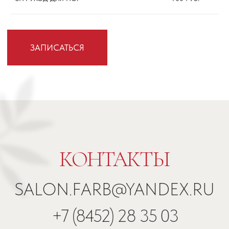
Медицинская лицензия выдана
министерством здраовохоанения
саратовской области №ЛО-61-01-002987