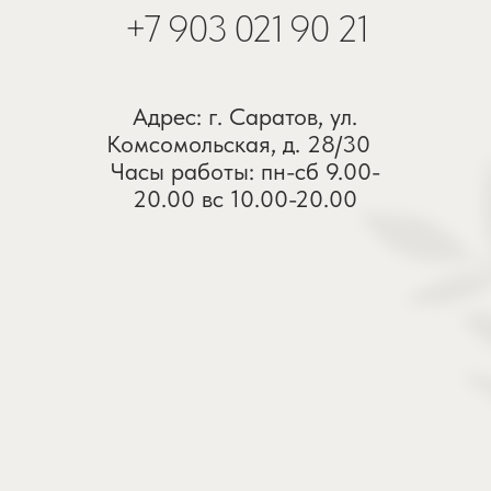
от 18 мая 2015
г. Саратов, ул железнодорожная, д 72,
корп.2
ООО «Фарб»
р/с 40702810507010004930 в ЗАО
«Экономбанк» г.Саратов
БИК 046311722, к/с
30101810100000000722, ИНН
6450940365, КПП 645001001, ОГРН
1096450008016
© 2026. Все права защищены
П
олитика конфиденциальности