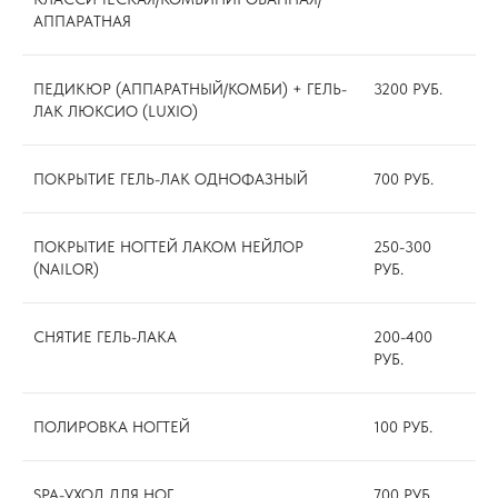
ЗАПИСАТЬСЯ
АППАРАТНАЯ
ПЕДИКЮР (АППАРАТНЫЙ/КОМБИ) + ГЕЛЬ-
3200 РУБ.
ЛАК ЛЮКСИО (LUXIO)
КОНТАКТЫ
ПОКРЫТИЕ ГЕЛЬ-ЛАК ОДНОФАЗНЫЙ
700 РУБ.
SALON.FARB@YANDEX.RU
ПОКРЫТИЕ НОГТЕЙ ЛАКОМ НЕЙЛОР
250-300
+7 (8452) 28 35 03
(NAILOR)
РУБ.
+7 903 021 90 21
СНЯТИЕ ГЕЛЬ-ЛАКА
200-400
РУБ.
Адрес: г. Саратов, ул.
Комсомольская, д. 28/30
Часы работы: пн-сб 9.00-
20.00 вс 10.00-20.00
ПОЛИРОВКА НОГТЕЙ
100 РУБ.
SPA-УХОД ДЛЯ НОГ
700 РУБ.